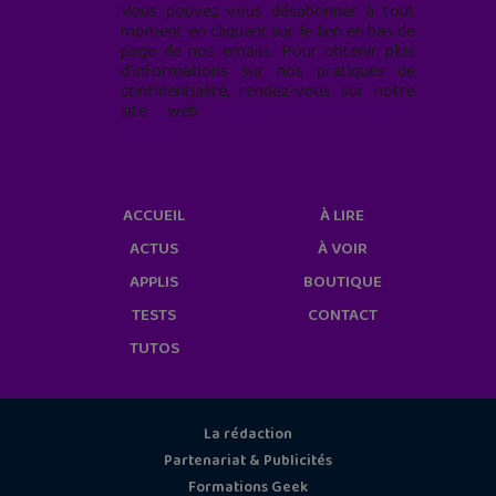
Vous pouvez vous désabonner à tout
moment en cliquant sur le lien en bas de
page de nos emails. Pour obtenir plus
d'informations sur nos pratiques de
confidentialité, rendez-vous sur notre
site web
geekjunior.fr/informations-
cookies/
ACCUEIL
À LIRE
ACTUS
À VOIR
APPLIS
BOUTIQUE
TESTS
CONTACT
TUTOS
La rédaction
Partenariat & Publicités
Formations Geek