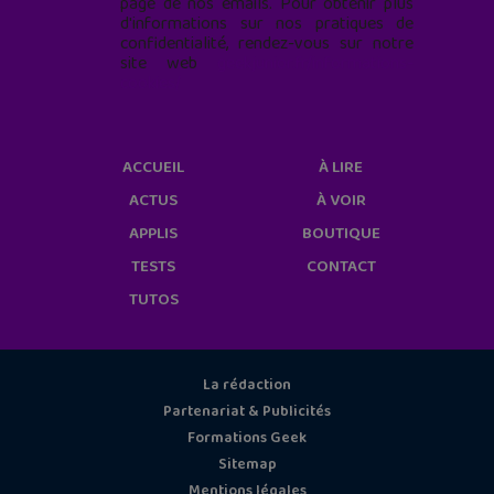
page de nos emails. Pour obtenir plus
d'informations sur nos pratiques de
confidentialité, rendez-vous sur notre
site web
geekjunior.fr/informations-
cookies/
ACCUEIL
À LIRE
ACTUS
À VOIR
APPLIS
BOUTIQUE
TESTS
CONTACT
TUTOS
La rédaction
Partenariat & Publicités
Formations Geek
Sitemap
Mentions légales