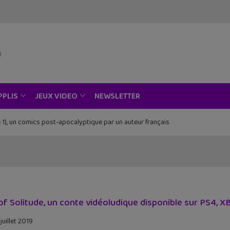
NEWSLETTER
PPLIS
JEUX VIDEO
 1), un comics post-apocalyptique par un auteur français
Piece au musée Grévin, Zoo Art Show, Passion Japon…
of Solitude, un conte vidéoludique disponible sur PS4, 
juillet 2019