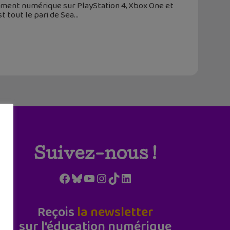
gement numérique sur PlayStation 4, Xbox One et
st tout le pari de Sea
Suivez-nous !
Facebook
Bluesky
YouTube
Instagram
TikTok
LinkedIn
Reçois
la newsletter
sur l'éducation numérique