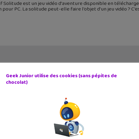
f Solitude est un jeu vidéo d'aventure disponible en téléchar
n pour PC. La solitude peut-elle faire l'objet d'un jeu vidéo ? C'e
Geek Junior utilise des cookies (sans pépites de
chocolat)