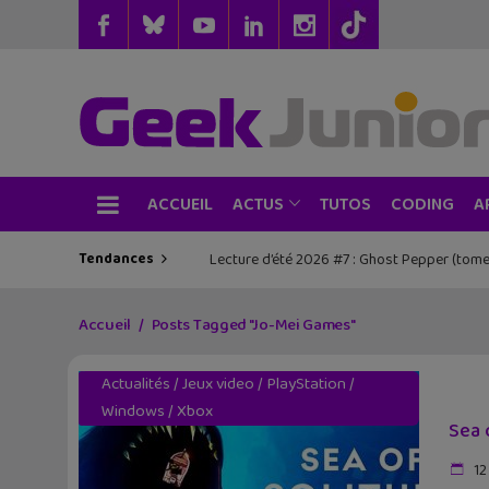
ACCUEIL
TUTOS
CODING
ACTUS
A
Tendances
Lecture d’été 2026 #7 : Ghost Pepper (tome
Les sorties geek de l’été à Paris : One 
Accueil
Posts Tagged "Jo-Mei Games"
Actualités
/
Jeux video
/
PlayStation
/
Windows
/
Xbox
Sea 
12 