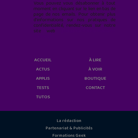
Vous pouvez vous désabonner à tout
moment en cliquant sur le lien en bas de
page de nos emails. Pour obtenir plus
d'informations sur nos pratiques de
confidentialité, rendez-vous sur notre
site web
geekjunior.fr/informations-
cookies/
ACCUEIL
À LIRE
ACTUS
À VOIR
APPLIS
BOUTIQUE
TESTS
CONTACT
TUTOS
La rédaction
Partenariat & Publicités
Formations Geek