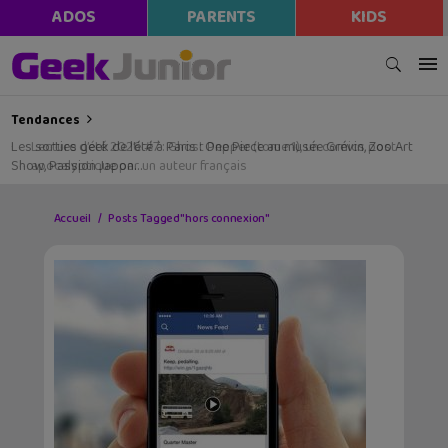
ADOS
PARENTS
KIDS
Tendances
Les sorties geek de l’été à Paris : One Piece au musée Grévin, Zoo Art
Show, Passion Japon…
Accueil
Posts Tagged "hors connexion"