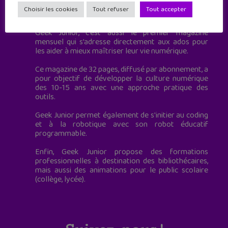
Geek Junior est le premier site de culture numérique
Choisir les cookies
Tout refuser
Tout accepter
à destination des adolescents.
Geek Junior, c’est aussi le premier magazine
mensuel qui s’adresse directement aux ados pour
les aider à mieux maîtriser leur vie numérique.
Ce magazine de 32 pages, diffusé par abonnement, a
pour objectif de développer la culture numérique
des 10-15 ans avec une approche pratique des
outils.
Geek Junior permet également de s'initier au coding
et à la robotique avec son robot éducatif
programmable.
Enfin, Geek Junior propose des formations
professionnelles à destination des bibliothécaires,
mais aussi des animations pour le public scolaire
(collège, lycée).