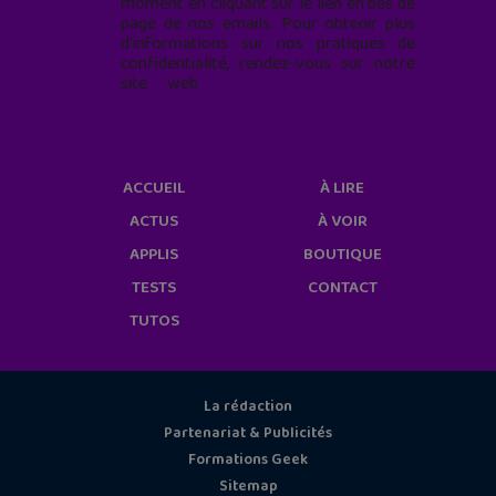
moment en cliquant sur le lien en bas de
page de nos emails. Pour obtenir plus
d'informations sur nos pratiques de
confidentialité, rendez-vous sur notre
site web
geekjunior.fr/informations-
cookies/
ACCUEIL
À LIRE
ACTUS
À VOIR
APPLIS
BOUTIQUE
TESTS
CONTACT
TUTOS
La rédaction
Partenariat & Publicités
Formations Geek
Sitemap