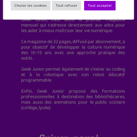
Geek Junior est le premier site de culture numérique
Choisir les cookies
Tout refuser
Tout accepter
à destination des adolescents.
Geek Junior, c’est aussi le premier magazine
mensuel qui s’adresse directement aux ados pour
les aider à mieux maîtriser leur vie numérique.
Ce magazine de 32 pages, diffusé par abonnement, a
pour objectif de développer la culture numérique
des 10-15 ans avec une approche pratique des
outils.
Geek Junior permet également de s'initier au coding
et à la robotique avec son robot éducatif
programmable.
Enfin, Geek Junior propose des formations
professionnelles à destination des bibliothécaires,
mais aussi des animations pour le public scolaire
(collège, lycée).