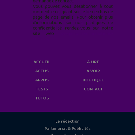
demande de contact.
Vous pouvez vous désabonner à tout
moment en cliquant sur le lien en bas de
page de nos emails. Pour obtenir plus
d'informations sur nos pratiques de
confidentialité, rendez-vous sur notre
site web
geekjunior.fr/informations-
cookies/
ACCUEIL
À LIRE
ACTUS
À VOIR
APPLIS
BOUTIQUE
TESTS
CONTACT
TUTOS
La rédaction
Partenariat & Publicités