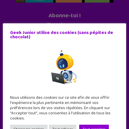
Abonne-toi !
11 numéros par an
Geek Junior utilise des cookies (sans pépites de
chocolat)
JE M'ABONNE !
Nous utilisons des cookies sur ce site afin de vous offrir
l'expérience la plus pertinente en mémorisant vos
préférences lors de vos visites répétées. En cliquant sur
"Accepter tout", vous consentez à l'utilisation de tous les
cookies.
Geek Junior est le premier site de culture numérique
à destination des adolescents.