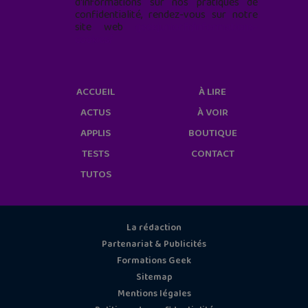
d'informations sur nos pratiques de
confidentialité, rendez-vous sur notre
site web
geekjunior.fr/informations-
cookies/
ACCUEIL
À LIRE
ACTUS
À VOIR
APPLIS
BOUTIQUE
TESTS
CONTACT
TUTOS
La rédaction
Partenariat & Publicités
Formations Geek
Sitemap
Mentions légales