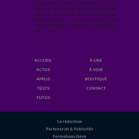
Vous pouvez vous désabonner à tout
moment en cliquant sur le lien en bas de
page de nos emails. Pour obtenir plus
d'informations sur nos pratiques de
confidentialité, rendez-vous sur notre
site web
geekjunior.fr/informations-
cookies/
ACCUEIL
À LIRE
ACTUS
À VOIR
APPLIS
BOUTIQUE
TESTS
CONTACT
TUTOS
La rédaction
Partenariat & Publicités
Formations Geek