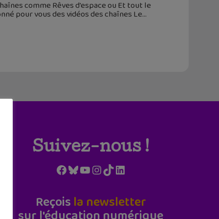
chaînes comme Rêves d'espace ou Et tout le
ionné pour vous des vidéos des chaînes Le
Suivez-nous !
Facebook
Bluesky
YouTube
Instagram
TikTok
LinkedIn
Reçois
la newsletter
sur l'éducation numérique