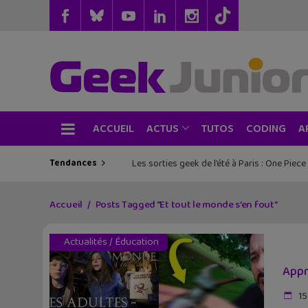
ACCUEIL
TUTOS
CODING
ACTUS
A
Tendances
Les sorties geek de l’été à Paris : One Pie
Accueil
Posts Tagged "Et tout le monde s’en fout"
Actualités
/
Éducation
Appr
15