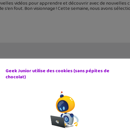
uvelles vidéos pour apprendre et découvrir avec de nouvelles 
 s'en fout. Bon visionnage ! Cette semaine, nous avons sélect
Geek Junior utilise des cookies (sans pépites de
chocolat)