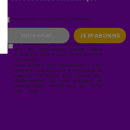
Parentalité numérique (le lundi matin)
En soumettant ce formulaire, j’accepte
que les informations saisies soient
exploitées* dans le cadre de ma demande
de contact.
Vous pouvez vous désabonner à tout
moment en cliquant sur le lien en bas de
page de nos emails. Pour obtenir plus
d'informations sur nos pratiques de
confidentialité, rendez-vous sur notre
site web
geekjunior.fr/informations-
cookies/