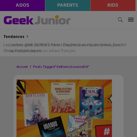
ADOS
PARENTS
KIDS
Tendances
Les sorties geek de l’été à Paris : One Piece au musée Grévin, Zoo Art
Show, Passion Japon…
Accueil
Posts Tagged "éditions écosociété"