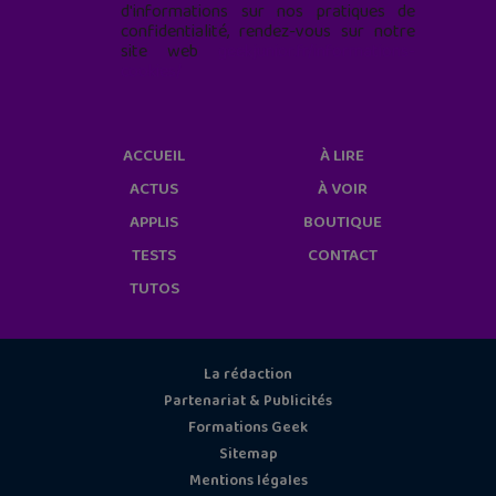
d'informations sur nos pratiques de
confidentialité, rendez-vous sur notre
site web
geekjunior.fr/informations-
cookies/
ACCUEIL
À LIRE
ACTUS
À VOIR
APPLIS
BOUTIQUE
TESTS
CONTACT
TUTOS
La rédaction
Partenariat & Publicités
Formations Geek
Sitemap
Mentions légales