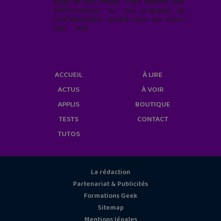
page de nos emails. Pour obtenir plus
d'informations sur nos pratiques de
confidentialité, rendez-vous sur notre
site web
geekjunior.fr/informations-
cookies/
ACCUEIL
À LIRE
ACTUS
À VOIR
APPLIS
BOUTIQUE
TESTS
CONTACT
TUTOS
La rédaction
Partenariat & Publicités
Formations Geek
Sitemap
Mentions légales