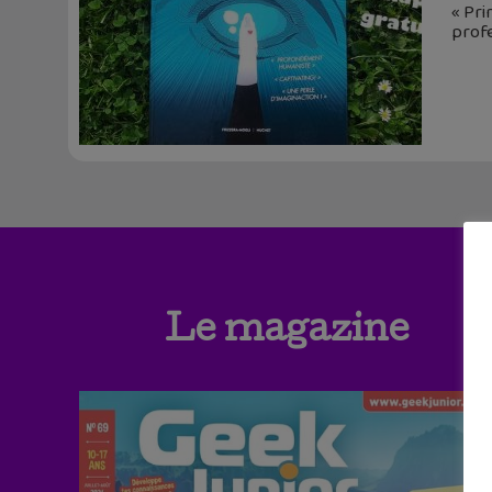
« Pri
profe
Le magazine