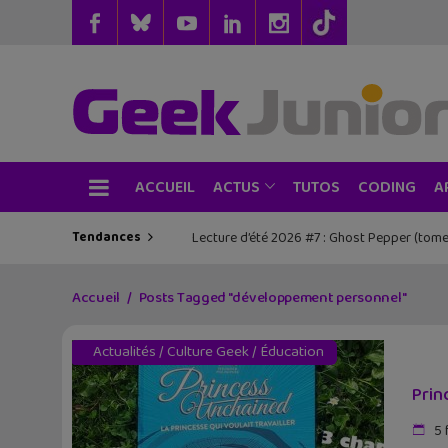
ACCUEIL
TUTOS
CODING
ACTUS
A
Tendances
Lecture d’été 2026 #7 : Ghost Pepper (tome
Accueil
Posts Tagged "développement personnel"
Actualités
/
Culture Geek
/
Éducation
Prin
5 