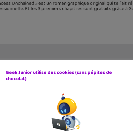
ncess Unchained » est un roman graphique original qui te fait réf
ssionnelle. Et les 3 premiers chapitres sont gratuits grâce à Ge
Geek Junior utilise des cookies (sans pépites de
chocolat)