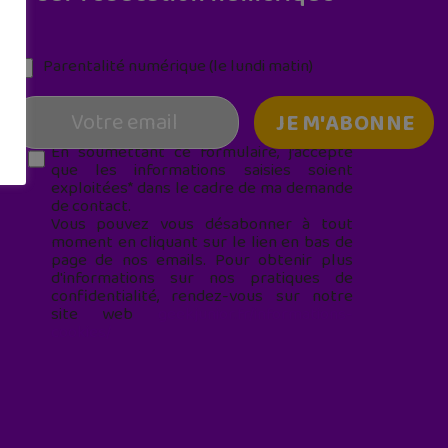
Parentalité numérique (le lundi matin)
En soumettant ce formulaire, j’accepte
que les informations saisies soient
exploitées* dans le cadre de ma demande
de contact.
Vous pouvez vous désabonner à tout
moment en cliquant sur le lien en bas de
page de nos emails. Pour obtenir plus
d'informations sur nos pratiques de
confidentialité, rendez-vous sur notre
site web
geekjunior.fr/informations-
cookies/