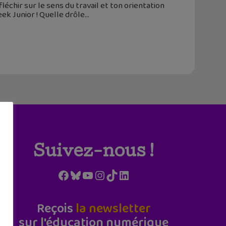
léchir sur le sens du travail et ton orientation
ek Junior ! Quelle drôle
Suivez-nous !
Facebook
Bluesky
YouTube
Instagram
TikTok
LinkedIn
Reçois
la newsletter
sur l'éducation numérique