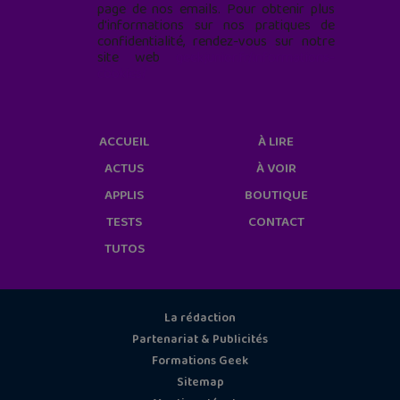
page de nos emails. Pour obtenir plus
d'informations sur nos pratiques de
confidentialité, rendez-vous sur notre
site web
geekjunior.fr/informations-
cookies/
ACCUEIL
À LIRE
ACTUS
À VOIR
APPLIS
BOUTIQUE
TESTS
CONTACT
TUTOS
La rédaction
Partenariat & Publicités
Formations Geek
Sitemap