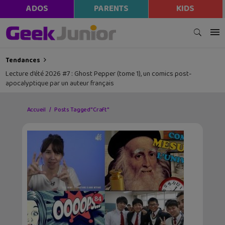
ADOS
PARENTS
KIDS
Tendances
Les sorties geek de l’été à Paris : One Piece au musée Grévin, Zoo Art
Show, Passion Japon…
Accueil
Posts Tagged "Craft"