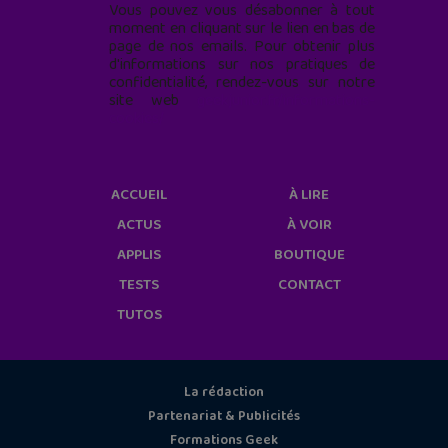
Vous pouvez vous désabonner à tout
moment en cliquant sur le lien en bas de
page de nos emails. Pour obtenir plus
d'informations sur nos pratiques de
confidentialité, rendez-vous sur notre
site web
geekjunior.fr/informations-
cookies/
ACCUEIL
À LIRE
ACTUS
À VOIR
APPLIS
BOUTIQUE
TESTS
CONTACT
TUTOS
La rédaction
Partenariat & Publicités
Formations Geek