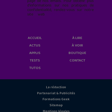
page de nos emails. Pour obtenir plus
d'informations sur nos pratiques de
confidentialité, rendez-vous sur notre
site web
geekjunior.fr/informations-
cookies/
ACCUEIL
À LIRE
ACTUS
À VOIR
APPLIS
BOUTIQUE
TESTS
CONTACT
TUTOS
La rédaction
Partenariat & Publicités
Formations Geek
Sitemap
Mentions légales