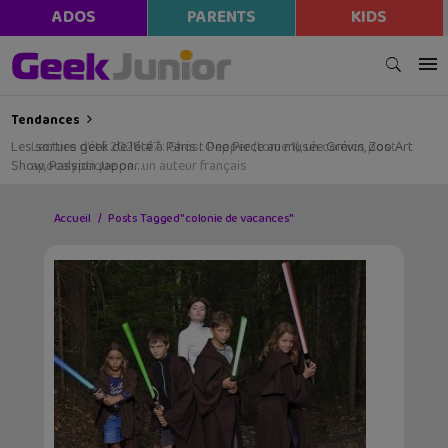
ADOS
PARENTS
KIDS
Tendances
Les sorties geek de l’été à Paris : One Piece au musée Grévin, Zoo Art
Show, Passion Japon…
Accueil
Posts Tagged "colonie de vacances"