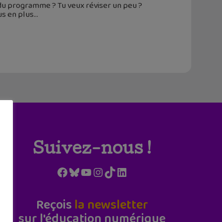
 du programme ? Tu veux réviser un peu ?
us en plus
Suivez-nous !
Facebook
Bluesky
YouTube
Instagram
TikTok
LinkedIn
Reçois
la newsletter
sur l'éducation numérique