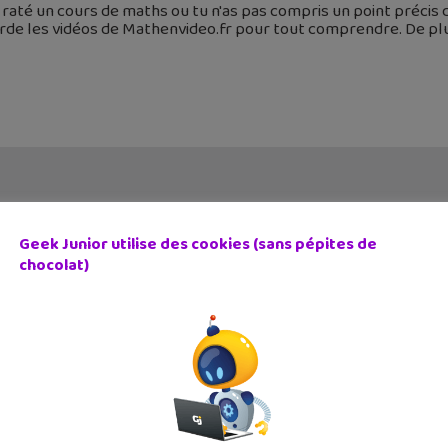
 raté un cours de maths ou tu n'as pas compris un point précis
rde les vidéos de Mathenvideo.fr pour tout comprendre. De pl
Geek Junior utilise des cookies (sans pépites de
chocolat)