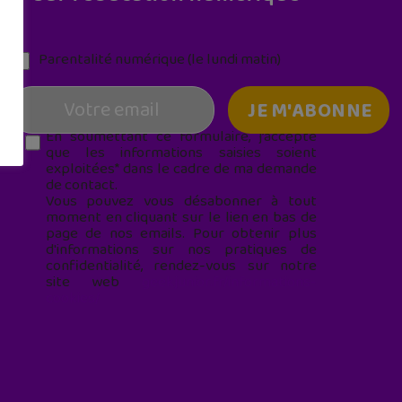
Parentalité numérique (le lundi matin)
En soumettant ce formulaire, j’accepte
que les informations saisies soient
exploitées* dans le cadre de ma demande
de contact.
Vous pouvez vous désabonner à tout
moment en cliquant sur le lien en bas de
page de nos emails. Pour obtenir plus
d'informations sur nos pratiques de
confidentialité, rendez-vous sur notre
site web
geekjunior.fr/informations-
cookies/