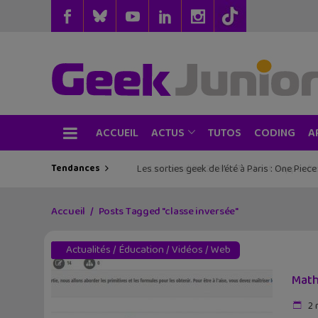
ACCUEIL
TUTOS
CODING
ACTUS
A
Tendances
Les sorties geek de l’été à Paris : One Pie
Accueil
Posts Tagged "classe inversée"
Actualités
/
Éducation
/
Vidéos
/
Web
Math
2 