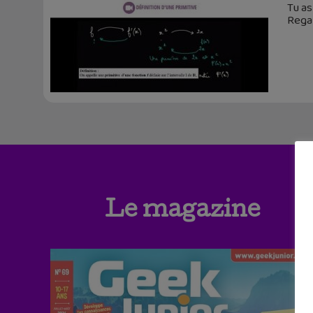
Tu as
Rega
Le magazine