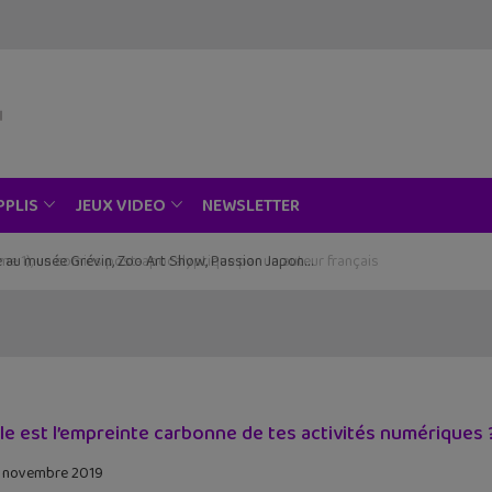
NEWSLETTER
PPLIS
JEUX VIDEO
ce au musée Grévin, Zoo Art Show, Passion Japon…
le est l’empreinte carbonne de tes activités numériques ? L
 novembre 2019