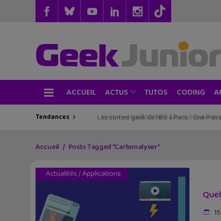
ACCUEIL
TUTOS
CODING
ACTUS
A
Tendances
Les sorties geek de l’été à Paris : One Pie
Accueil
Posts Tagged "Carbonalyser"
Actualités
/
Applications
Quel
15