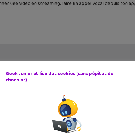
nner une vidéo en streaming, faire un appel vocal depuis ton a
Geek Junior utilise des cookies (sans pépites de
chocolat)