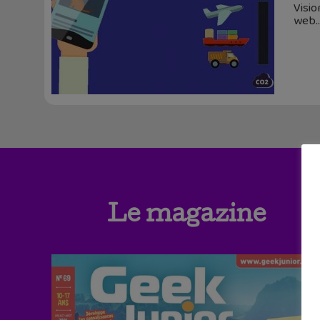
Visio
web
Le magazine