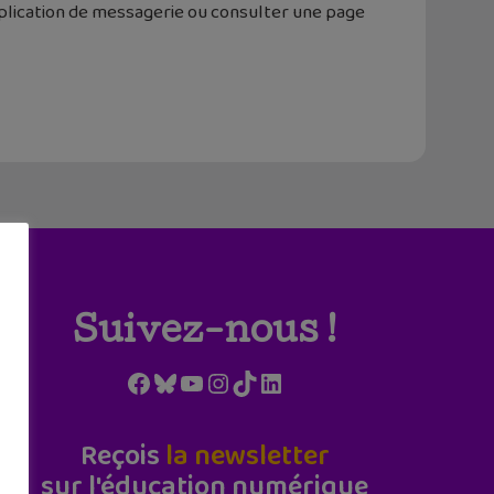
pplication de messagerie ou consulter une page
Suivez-nous !
Facebook
Bluesky
YouTube
Instagram
TikTok
LinkedIn
Reçois
la newsletter
sur l'éducation numérique