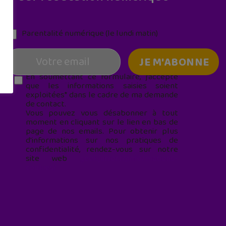
Parentalité numérique (le lundi matin)
En soumettant ce formulaire, j’accepte
que les informations saisies soient
exploitées* dans le cadre de ma demande
de contact.
Vous pouvez vous désabonner à tout
moment en cliquant sur le lien en bas de
page de nos emails. Pour obtenir plus
d'informations sur nos pratiques de
confidentialité, rendez-vous sur notre
site web
geekjunior.fr/informations-
cookies/