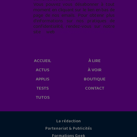
Vous pouvez vous désabonner à tout
moment en cliquant sur le lien en bas de
page de nos emails. Pour obtenir plus
d'informations sur nos pratiques de
confidentialité, rendez-vous sur notre
site web
geekjunior.fr/informations-
cookies/
ACCUEIL
À LIRE
ACTUS
À VOIR
APPLIS
BOUTIQUE
TESTS
CONTACT
TUTOS
La rédaction
Partenariat & Publicités
Formations Geek