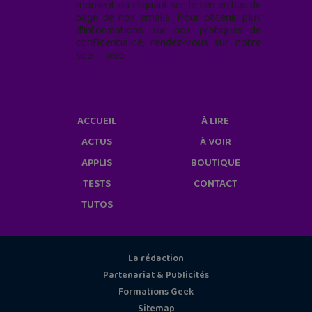
moment en cliquant sur le lien en bas de
page de nos emails. Pour obtenir plus
d'informations sur nos pratiques de
confidentialité, rendez-vous sur notre
site web
geekjunior.fr/informations-
cookies/
ACCUEIL
À LIRE
ACTUS
À VOIR
APPLIS
BOUTIQUE
TESTS
CONTACT
TUTOS
La rédaction
Partenariat & Publicités
Formations Geek
Sitemap