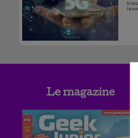
Si le
l’env
Le magazine