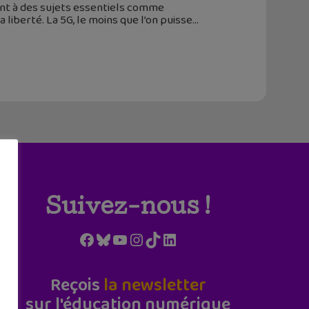
chent à des sujets essentiels comme
a liberté. La 5G, le moins que l’on puisse
Suivez-nous !
Facebook
Bluesky
YouTube
Instagram
TikTok
LinkedIn
Reçois
la newsletter
sur l'éducation numérique