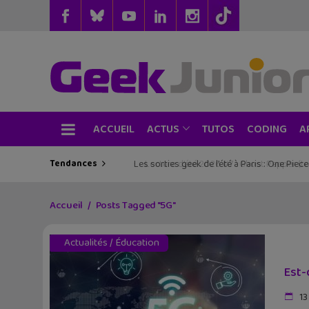
ACCUEIL
TUTOS
CODING
ACTUS
A
Tendances
Les sorties geek de l’été à Paris : One Pie
Accueil
Posts Tagged "5G"
Actualités
/
Éducation
Est-
13