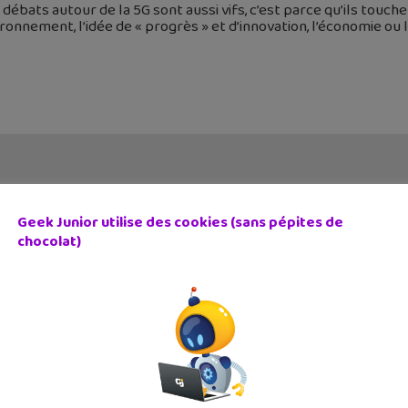
s débats autour de la 5G sont aussi vifs, c’est parce qu’ils tou
ironnement, l’idée de « progrès » et d’innovation, l’économie ou l
Geek Junior utilise des cookies (sans pépites de
chocolat)