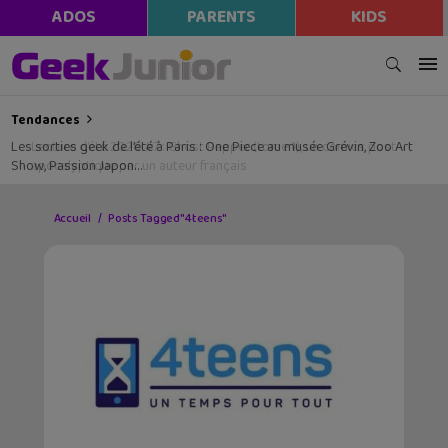
ADOS
PARENTS
KIDS
Tendances
Les sorties geek de l’été à Paris : One Piece au musée Grévin, Zoo Art
Show, Passion Japon…
Accueil
Posts Tagged "4teens"