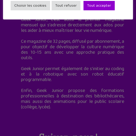
Geek Junior est le premier site de culture numérique
Choisir les cookies
Tout refuser
Tout accepter
à destination des adolescents.
Geek Junior, c’est aussi le premier magazine
mensuel qui s’adresse directement aux ados pour
les aider à mieux maîtriser leur vie numérique.
Ce magazine de 32 pages, diffusé par abonnement, a
pour objectif de développer la culture numérique
des 10-15 ans avec une approche pratique des
outils.
Geek Junior permet également de s'initier au coding
et à la robotique avec son robot éducatif
programmable.
Enfin, Geek Junior propose des formations
professionnelles à destination des bibliothécaires,
mais aussi des animations pour le public scolaire
(collège, lycée).