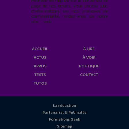
moment en cliquant sur le lien en bas de
page de nos emails. Pour obtenir plus
d'informations sur nos pratiques de
confidentialité, rendez-vous sur notre
site web
geekjunior.fr/informations-
cookies/
ACCUEIL
À LIRE
ACTUS
À VOIR
APPLIS
BOUTIQUE
TESTS
CONTACT
TUTOS
La rédaction
Partenariat & Publicités
Formations Geek
Sitemap