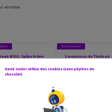
t véritable.
cédent
Article suivant
 Geek #102 : Spike Prime
3 aventures de Tintin en
podcast s...
Geek Junior utilise des cookies (sans pépites de
chocolat)
e en collège ; Grand Geek