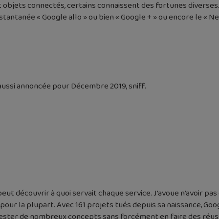
t objets connectés, certains connaissent des fortunes diverses.
tantanée « Google allo » ou bien « Google + » ou encore le « Ne
t aussi annoncée pour Décembre 2019, sniff.
 peut découvrir à quoi servait chaque service. J’avoue n’avoir pa
 pour la plupart. Avec 161 projets tués depuis sa naissance, Goog
tester de nombreux concepts sans forcément en faire des réuss