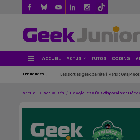
ACCUEIL
TUTOS
CODING
ACTUS
A
Tendances
Les sorties geek de l’été à Paris : One Pie
Accueil
Actualités
Google les a fait disparaître ! Déc