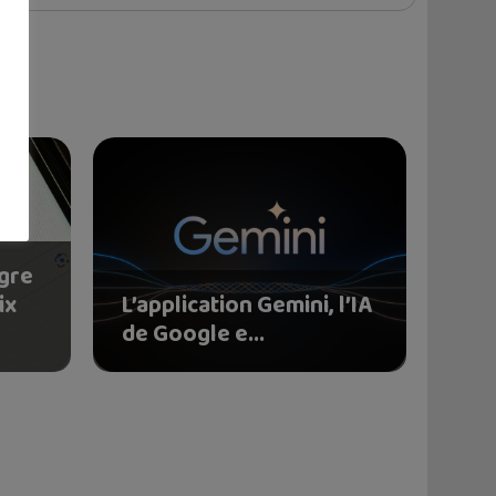
gre
ix
L’application Gemini, l’IA
de Google e...