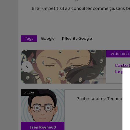
Bref un petit site à consulter comme ça, sans bu
Tags
Google
Killed By Google
Article pré
L’actu
Leg...
Auteur
Professeur de Technologi
Jean Reynaud