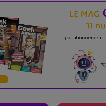
LE MAG
11 n
par abonnement e