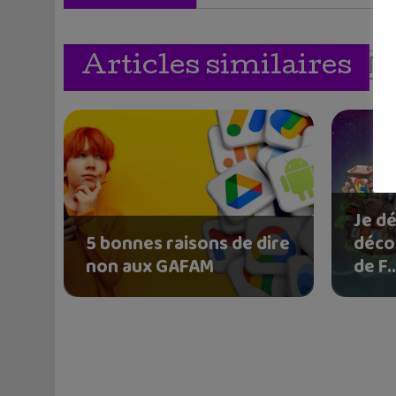
Articles similaires
Je dé
5 bonnes raisons de dire
déco
non aux GAFAM
de F..