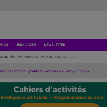
NEWSLETTER
PPLIS
JEUX VIDEO
ce au musée Grévin, Zoo Art Show, Passion Japon…
ouvre les échecs du géants du web avec « killed by Google »