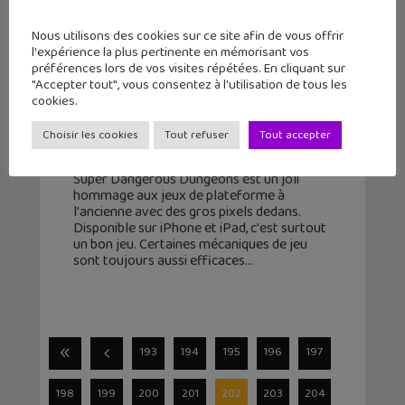
Nous utilisons des cookies sur ce site afin de vous offrir
l'expérience la plus pertinente en mémorisant vos
préférences lors de vos visites répétées. En cliquant sur
"Accepter tout", vous consentez à l'utilisation de tous les
cookies.
Super Dangerous Dungeons : un
bon jeu au style rétro (iPhone/iPad)
Choisir les cookies
Tout refuser
Tout accepter
23 novembre 2015
Super Dangerous Dungeons est un joli
hommage aux jeux de plateforme à
l'ancienne avec des gros pixels dedans.
Disponible sur iPhone et iPad, c'est surtout
un bon jeu. Certaines mécaniques de jeu
sont toujours aussi efficaces
193
194
195
196
197
198
199
200
201
202
203
204