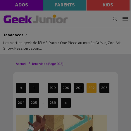
ADOS
PARENTS
KIDS
Tendances
Les sorties geek de l’été à Paris : One Piece au musée Grévin, Zoo Art
Show, Passion Japon…
Accueil
Jeux video
(Page 202)
...
«
1
199
200
201
202
203
...
204
205
239
»