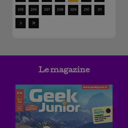
205
206
207
208
209
210
211
Le magazine