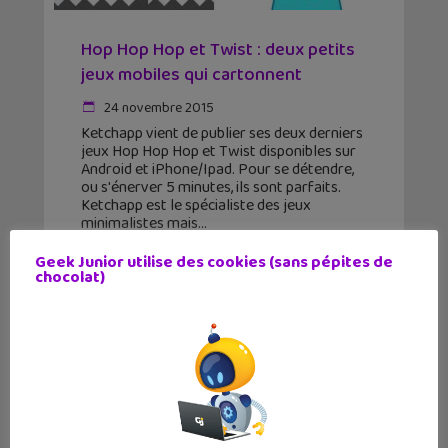
Hop Hop Hop et Twist : deux petits
jeux mobiles qui cartonnent
24 novembre 2015
Ketchapp vient de publier ses deux derniers
jeux Hop Hop Hop et Twist disponibles sur
Android et iPhone/Ipad. Pour se détendre,
ou s'énerver 5 minutes, ils sont parfaits.
Ketchapp est le spécialiste des jeux
minimalistes mais
Geek Junior utilise des cookies (sans pépites de
chocolat)