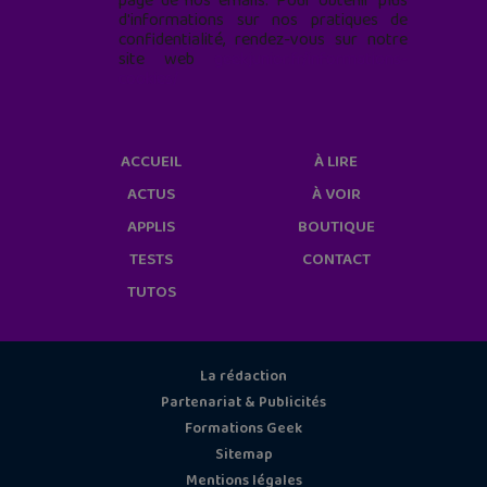
page de nos emails. Pour obtenir plus
d'informations sur nos pratiques de
confidentialité, rendez-vous sur notre
site web
geekjunior.fr/informations-
cookies/
ACCUEIL
À LIRE
ACTUS
À VOIR
APPLIS
BOUTIQUE
TESTS
CONTACT
TUTOS
La rédaction
Partenariat & Publicités
Formations Geek
Sitemap
Mentions légales