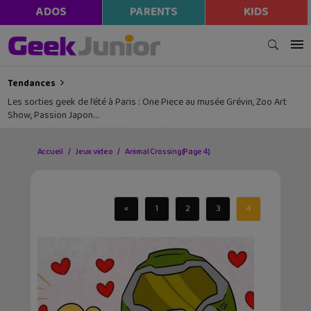
ADOS
PARENTS
KIDS
Tendances
Les sorties geek de l’été à Paris : One Piece au musée Grévin, Zoo Art
Show, Passion Japon…
Accueil
Jeux video
Animal Crossing
(Page 4)
«
1
2
3
4