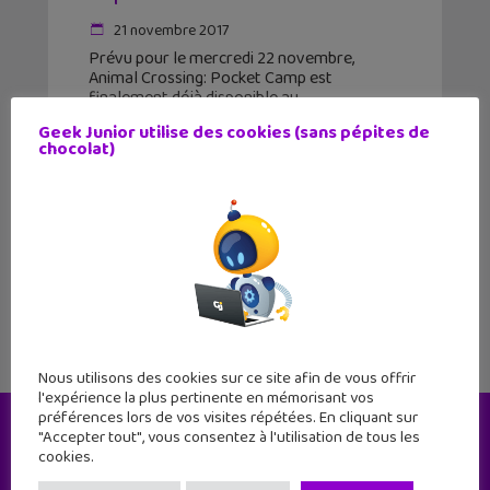
21 novembre 2017
Prévu pour le mercredi 22 novembre,
Animal Crossing: Pocket Camp est
finalement déjà disponible au
téléchargement sur iOS et Android. Ce jeu
Geek Junior utilise des cookies (sans pépites de
n'est pas une surprise car Nintendo l'avait
chocolat)
annoncé il y a déjà quelques semaines.
1
2
3
4
Nous utilisons des cookies sur ce site afin de vous offrir
l'expérience la plus pertinente en mémorisant vos
préférences lors de vos visites répétées. En cliquant sur
"Accepter tout", vous consentez à l'utilisation de tous les
Le magazine
cookies.