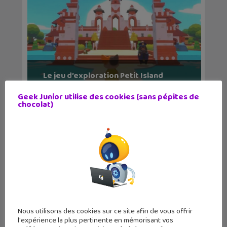
Le jeu d’exploration Petit Island
débarque s...
Geek Junior utilise des cookies (sans pépites de
chocolat)
Nous utilisons des cookies sur ce site afin de vous offrir
l'expérience la plus pertinente en mémorisant vos
De nouveaux niveaux speedrun