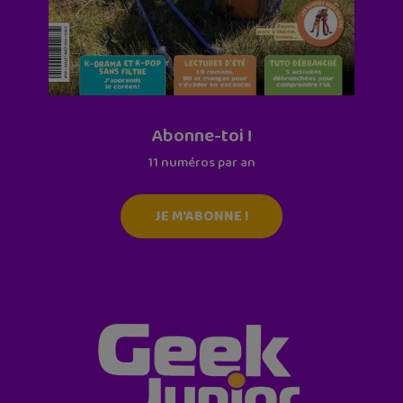
Abonne-toi !
11 numéros par an
JE M'ABONNE !