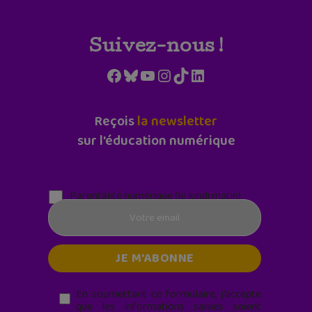
Suivez-nous !
Facebook
Bluesky
YouTube
Instagram
TikTok
LinkedIn
Reçois
la newsletter
sur l'éducation numérique
Parentalité numérique (le lundi matin)
En soumettant ce formulaire, j’accepte
que les informations saisies soient