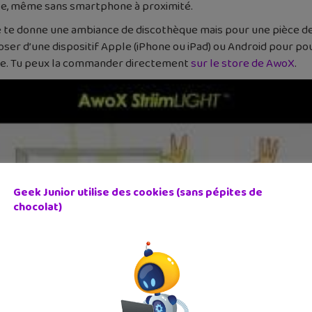
le, même sans smartphone à proximité.
e te donne une ambiance de discothèque mais pour une pièce d
oser d’une dispositif Apple (iPhone ou iPad) ou Android pour po
dèle. Tu peux la commander directement
sur le store de AwoX
.
Geek Junior utilise des cookies (sans pépites de
chocolat)