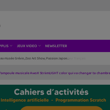
NEWSLETTER
PPLIS
JEUX VIDEO
ce au musée Grévin, Zoo Art Show, Passion Japon…
: l’ampoule musicale AwoX StriimLIGHT color qui va changer ta chambr