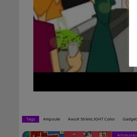
Tags
Ampoule
AwoX StriimLIGHT Color
Gadget
Article pré