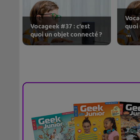
Vocag
Vocageek #37 : c’est
quoi
quoi un objet connecté ?
...