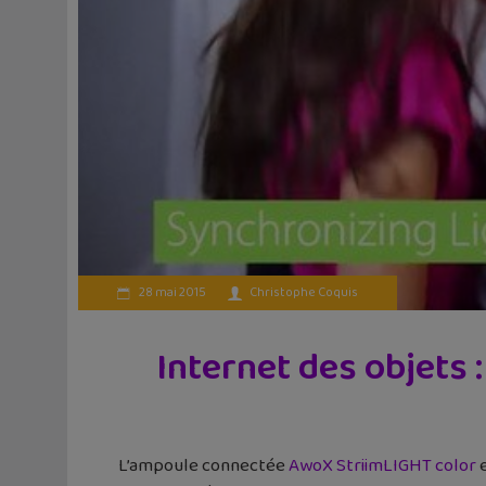
28 mai 2015
Christophe Coquis
Internet des objets 
L’ampoule connectée
AwoX StriimLIGHT color
e