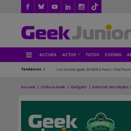
ACCUEIL
TUTOS
CODING
ACTUS
A
Tendances
Les sorties geek de l’été à Paris : One Pie
Accueil
Culture Geek
Gadgets
Internet des objets 