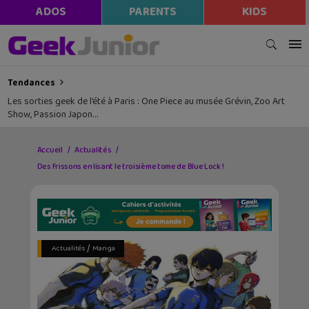
ADOS
PARENTS
KIDS
Tendances
Les sorties geek de l’été à Paris : One Piece au musée Grévin, Zoo Art
Show, Passion Japon…
Accueil
Actualités
Des frissons en lisant le troisième tome de Blue Lock !
/
Actualités
Manga