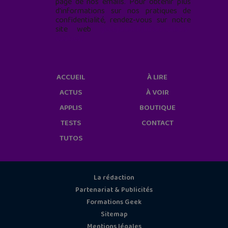
page de nos emails. Pour obtenir plus
d'informations sur nos pratiques de
confidentialité, rendez-vous sur notre
site web
geekjunior.fr/informations-
cookies/
ACCUEIL
À LIRE
ACTUS
À VOIR
APPLIS
BOUTIQUE
TESTS
CONTACT
TUTOS
La rédaction
Partenariat & Publicités
Formations Geek
Sitemap
Mentions légales