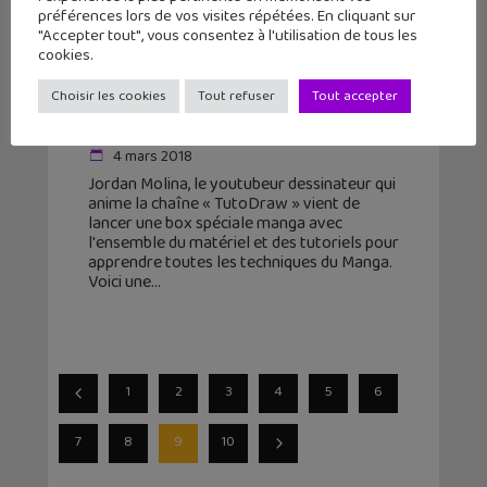
préférences lors de vos visites répétées. En cliquant sur
"Accepter tout", vous consentez à l'utilisation de tous les
cookies.
« TutoDraw », le youtubeur
Choisir les cookies
Tout refuser
Tout accepter
dessinateur lance sa box manga !
4 mars 2018
Jordan Molina, le youtubeur dessinateur qui
anime la chaîne « TutoDraw » vient de
lancer une box spéciale manga avec
l'ensemble du matériel et des tutoriels pour
apprendre toutes les techniques du Manga.
Voici une
1
2
3
4
5
6
7
8
9
10