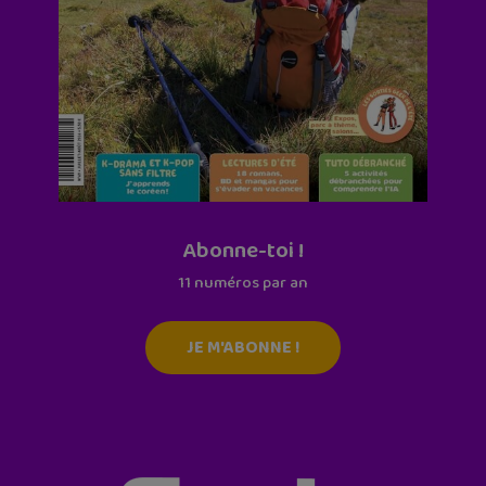
Abonne-toi !
11 numéros par an
JE M'ABONNE !