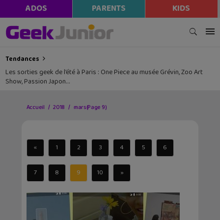
ADOS
PARENTS
KIDS
Tendances
Les sorties geek de l’été à Paris : One Piece au musée Grévin, Zoo Art
Show, Passion Japon…
Accueil
2018
mars
(Page 9)
«
1
2
3
4
5
6
7
8
9
10
»