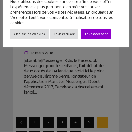
Nous utilisons des cookies sur ce site afin de vous offrir
l'expérience la plus pertinente en mémorisant vos
préférences lors de vos visites répétées. En cliquant sur
"Accepter tout", vous consentez à l'utilisation de tous les
cookies.
Choisir les cookies
Tout refuser
Tout accepter
Messenger Kids : pourquoi faut-il
des alternatives ?
12 mars 2018
[stumble]Messenger Kids, le Facebook
Messenger pour les enfants, fait débat des
deux cotés de l'Atlantique. Voici ici le point
de vue de Jérôme Serre, fondateur de
l'application Monster Messenger. Début
décembre 2017, Facebook a discrètement
lancé
1
2
3
4
5
6