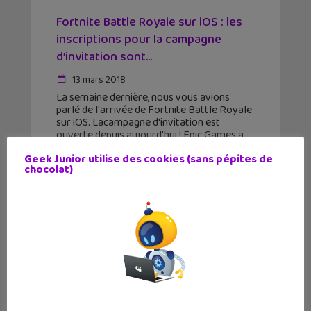
Fortnite Battle Royale sur iOS : les
inscriptions pour la campagne
d’invitation sont...
13 mars 2018
La semaine dernière, nous vous avions
parlé de l'arrivée de Fortnite Battle Royale
sur iOS. Lacampagne d'invitation est
ouverte depuis aujourd'hui ! Epic Games a
frappé un grand coup avec l’annonce de
Geek Junior utilise des cookies (sans pépites de
l’arrivée de Fortnite Battle
chocolat)