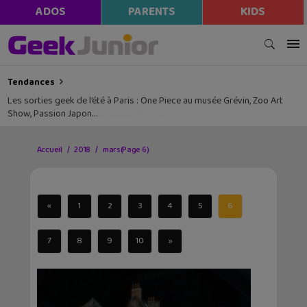
ADOS
PARENTS
KIDS
Tendances
Les sorties geek de l’été à Paris : One Piece au musée Grévin, Zoo Art
Show, Passion Japon…
Accueil
2018
mars
(Page 6)
«
1
2
3
4
5
6
7
8
9
10
»