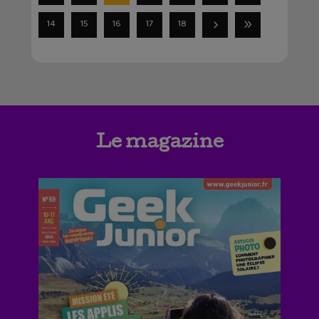
14
15
16
17
18
Le magazine