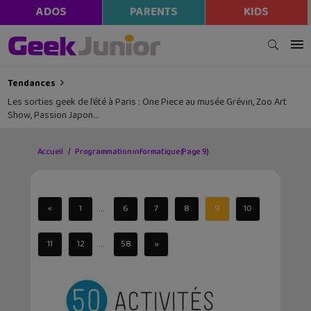
ADOS
PARENTS
KIDS
Tendances
Les sorties geek de l’été à Paris : One Piece au musée Grévin, Zoo Art
Show, Passion Japon…
Accueil
Programmation informatique
(Page 9)
...
«
1
6
7
8
9
10
...
11
12
58
»