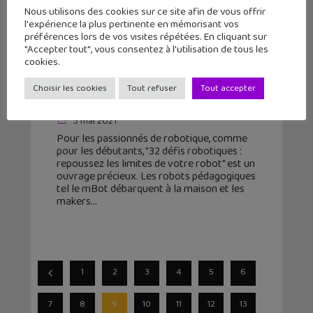
Nous utilisons des cookies sur ce site afin de vous offrir
l'expérience la plus pertinente en mémorisant vos
préférences lors de vos visites répétées. En cliquant sur
"Accepter tout", vous consentez à l'utilisation de tous les
cookies.
32 défis robotiques : repoussez les
Choisir les cookies
Tout refuser
Tout accepter
limites de votre robot
5 mai 2021
Pour les passionnés de robotique, comme
pour les débutants, "32 défis robotiques :
repoussez les limites de votre robot" est un
ouvrage précieux. Les robots pédagogiques
tel le mBot débarquent à la maison et les
makers
1
2
3
4
5
6
7
8
9
10
11
12
13