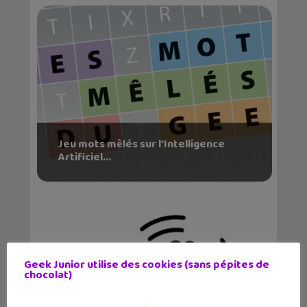
Jeu mots mêlés sur l’Intelligence
Artificiel...
Geek Junior utilise des cookies (sans pépites de
chocolat)