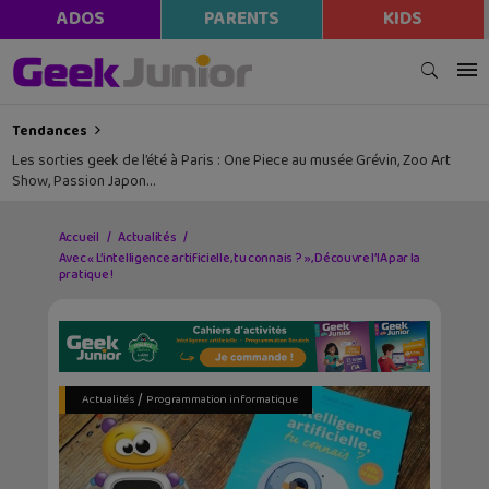
ADOS
PARENTS
KIDS
Tendances
Les sorties geek de l’été à Paris : One Piece au musée Grévin, Zoo Art
Show, Passion Japon…
Accueil
Actualités
Avec « L’intelligence artificielle, tu connais ? », Découvre l’IA par la
pratique !
/
Actualités
Programmation informatique