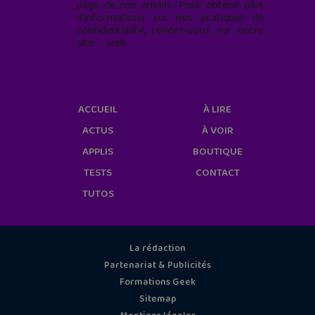
page de nos emails. Pour obtenir plus
d'informations sur nos pratiques de
confidentialité, rendez-vous sur notre
site web
geekjunior.fr/informations-
cookies/
ACCUEIL
À LIRE
ACTUS
À VOIR
APPLIS
BOUTIQUE
TESTS
CONTACT
TUTOS
La rédaction
Partenariat & Publicités
Formations Geek
Sitemap