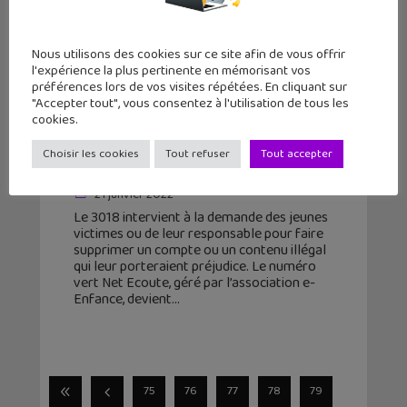
Nous utilisons des cookies sur ce site afin de vous offrir
l'expérience la plus pertinente en mémorisant vos
préférences lors de vos visites répétées. En cliquant sur
"Accepter tout", vous consentez à l'utilisation de tous les
cookies.
3018, un nouveau numéro unique
Choisir les cookies
Tout refuser
Tout accepter
pour aider les ados
21 janvier 2022
Le 3018 intervient à la demande des jeunes
victimes ou de leur responsable pour faire
supprimer un compte ou un contenu illégal
qui leur porteraient préjudice. Le numéro
vert Net Ecoute, géré par l’association e-
Enfance, devient
75
76
77
78
79