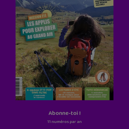
Abonne-toi !
11 numéros par an