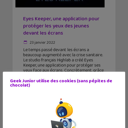
Eyes Keeper, une application pour
protéger les yeux des jeunes
devant les écrans
23 janvier 2022
Le temps passé devant les écrans a
beaucoup augmenté avec la crise sanitaire.
Le studio français Highlab a créé Eyes
Keeper, une application pour protéger ses
yeux face aux écrans. Concrètement, grâce
à un système de
Geek Junior utilise des cookies (sans pépites de
chocolat)