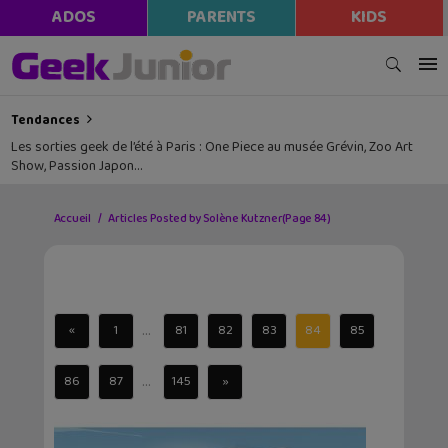
ADOS
PARENTS
KIDS
Tendances
Les sorties geek de l’été à Paris : One Piece au musée Grévin, Zoo Art
Show, Passion Japon…
Accueil
Articles Posted by Solène Kutzner
(Page 84)
...
«
1
81
82
83
84
85
...
86
87
145
»