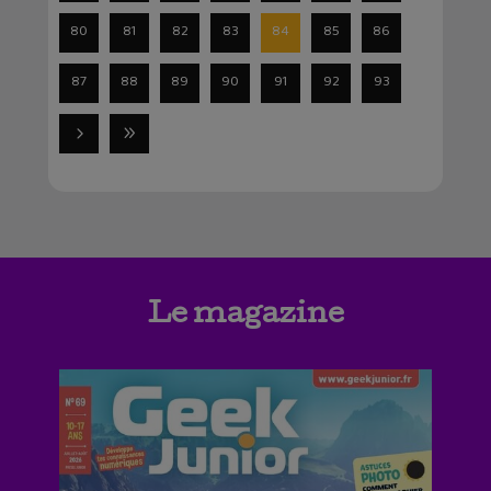
80
81
82
83
84
85
86
87
88
89
90
91
92
93
Le magazine