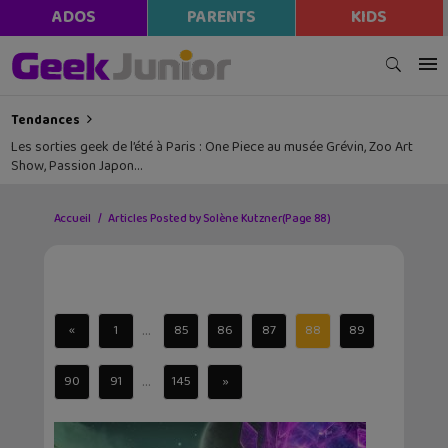
ADOS
PARENTS
KIDS
Tendances
Les sorties geek de l’été à Paris : One Piece au musée Grévin, Zoo Art
Show, Passion Japon…
Accueil
Articles Posted by Solène Kutzner
(Page 88)
...
«
1
85
86
87
88
89
...
90
91
145
»