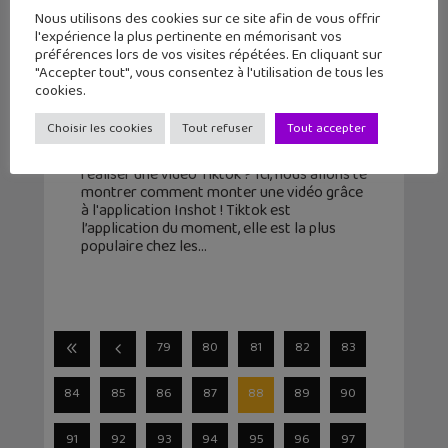
Nous utilisons des cookies sur ce site afin de vous offrir
l'expérience la plus pertinente en mémorisant vos
préférences lors de vos visites répétées. En cliquant sur
Tuto Tiktok : 4 étapes pour réaliser
"Accepter tout", vous consentez à l'utilisation de tous les
cookies.
un montage avec Inshot !
Choisir les cookies
Tout refuser
Tout accepter
1 janvier 2022
Tu te demandes peut-être comment
réaliser une vidéo Tiktok ? Ici, nous allons te
montrer comment monter une vidéo grâce
à l'application Inshot ! Tiktok est
l’application du moment, elle est la plus
populaire chez les
79
80
81
82
83
84
85
86
87
88
89
90
91
92
93
94
95
96
97