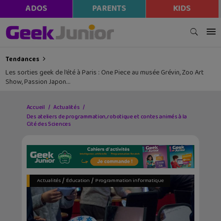
ADOS
PARENTS
KIDS
Tendances
Les sorties geek de l’été à Paris : One Piece au musée Grévin, Zoo Art
Show, Passion Japon…
Accueil
Actualités
Des ateliers de programmation, robotique et contes animés à la
Cité des Sciences
/
/
Actualités
Éducation
Programmation informatique