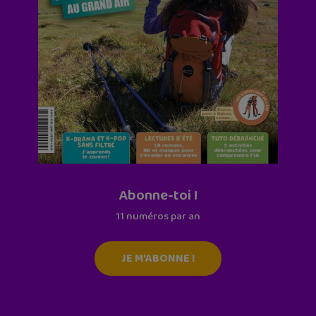
Abonne-toi !
11 numéros par an
JE M'ABONNE !