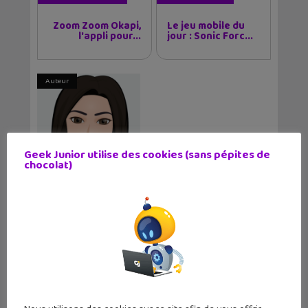
Zoom Zoom Okapi,
Le jeu mobile du
l'appli pour...
jour : Sonic Forc...
Auteur
Geek Junior utilise des cookies (sans pépites de
Mariel Balbuena
chocolat)
Vallejos