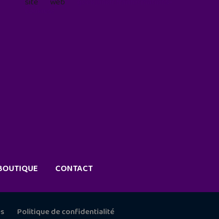
site web
geekjunior.fr/informations-
cookies/
BOUTIQUE
CONTACT
es
Politique de confidentialité