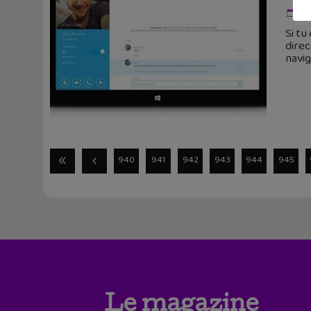
18
Si tu
direc
navig
940
941
942
943
944
945
Le magazine