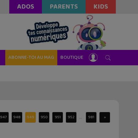
ADOS
PARENTS
KIDS
ABONNE-TOI AU MAG
BOUTIQUE
...
947
948
949
950
951
952
981
»