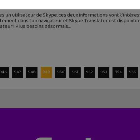
 juin 2015
 es un utilisateur de Skype, ces deux informations vont t'intére
tement dans ton navigateur et Skype Translator est disponible
ateur ! Plus besoins désormais
946
947
948
949
950
951
952
953
954
955