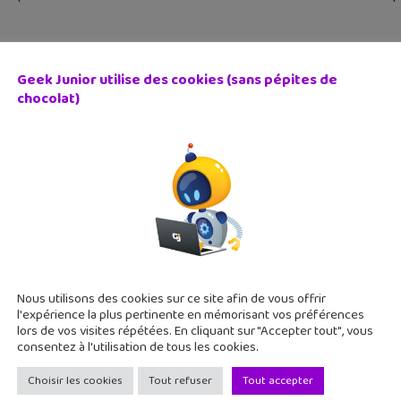
Geek Junior utilise des cookies (sans pépites de
chocolat)
 promo : un mois d’abonnement gratuit à Gullimax offert 
 juin 2015
teur d'applications pour enfants Chocolapps fête ses 5 ans et
it pour découvrir Gullimax, sa solution qui regroupe 26 applica
onibles en streaming
Nous utilisons des cookies sur ce site afin de vous offrir
l'expérience la plus pertinente en mémorisant vos préférences
lors de vos visites répétées. En cliquant sur "Accepter tout", vous
consentez à l'utilisation de tous les cookies.
Choisir les cookies
Tout refuser
Tout accepter
eautés : Skype Translator en français et Skype for Web 