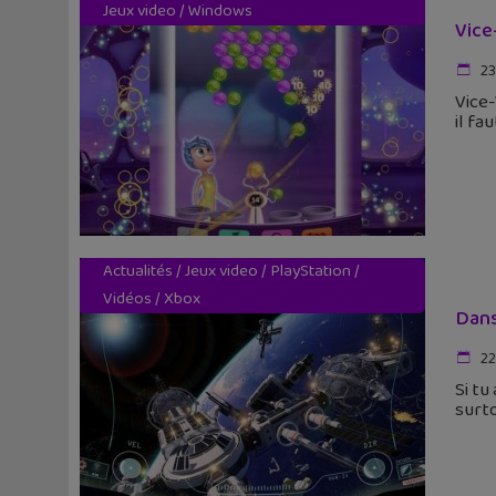
Jeux video
/
Windows
Vice
23
Vice-
il fa
Actualités
/
Jeux video
/
PlayStation
/
Vidéos
/
Xbox
Dans
22
Si tu
surto