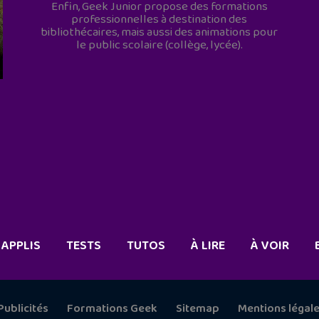
Enfin, Geek Junior propose des formations
professionnelles à destination des
bibliothécaires, mais aussi des animations pour
le public scolaire (collège, lycée).
APPLIS
TESTS
TUTOS
À LIRE
À VOIR
Publicités
Formations Geek
Sitemap
Mentions légal