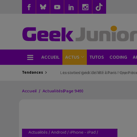
ACCUEIL
TUTOS
CODING
ACTUS
A
Tendances
Les sorties geek de l’été à Paris : One Pie
Accueil
Actualités
(Page 949)
Actualités
/
Android
/
iPhone - iPad
/