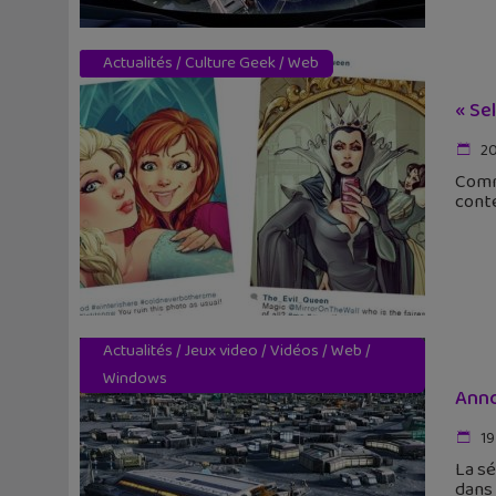
Actualités
/
Culture Geek
/
Web
« Se
20
Comme
conte
Actualités
/
Jeux video
/
Vidéos
/
Web
/
Windows
Anno 
19
La sé
dans 