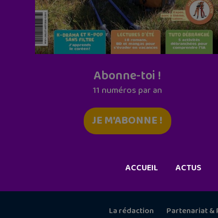
Abonne-toi !
11 numéros par an
JE M'ABONNE !
ACCUEIL
ACTUS
La rédaction
Partenariat & 