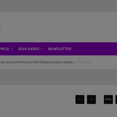
NEWSLETTER
PPLIS
JEUX VIDEO
ce au musée Grévin, Zoo Art Show, Passion Japon…
...
«
1
946