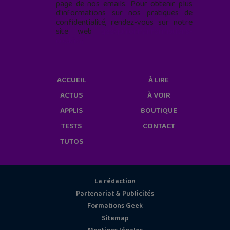
page de nos emails. Pour obtenir plus
d'informations sur nos pratiques de
confidentialité, rendez-vous sur notre
site web
geekjunior.fr/informations-
cookies/
ACCUEIL
À LIRE
ACTUS
À VOIR
APPLIS
BOUTIQUE
TESTS
CONTACT
TUTOS
La rédaction
Partenariat & Publicités
Formations Geek
Sitemap