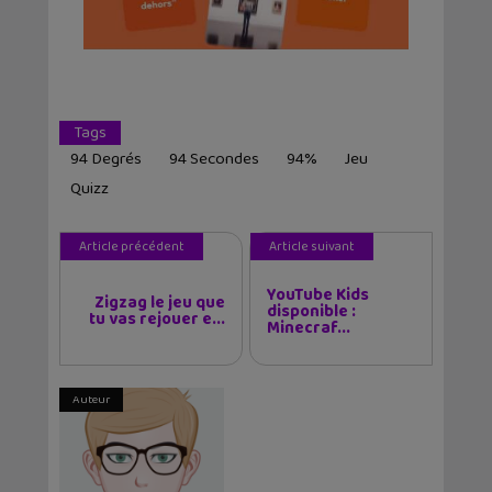
Tags
94 Degrés
94 Secondes
94%
Jeu
Quizz
Article précédent
Article suivant
YouTube Kids
Zigzag le jeu que
disponible :
tu vas rejouer e...
Minecraf...
Auteur