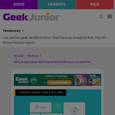
ADOS
PARENTS
KIDS
Tendances
Les sorties geek de l’été à Paris : One Piece au musée Grévin, Zoo Art
Show, Passion Japon…
Accueil
Android
94% , le quizz pour bien te prendre la tête avec tes parents
/
/
Android
iPhone - iPad
Jeux video