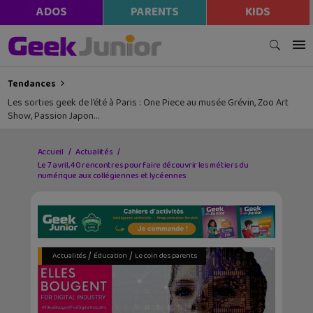
ADOS
PARENTS
KIDS
Tendances
Les sorties geek de l’été à Paris : One Piece au musée Grévin, Zoo Art
Show, Passion Japon…
Accueil
Actualités
Le 7 avril, 40 rencontres pour faire découvrir les métiers du
numérique aux collégiennes et lycéennes
/
/
Actualités
Éducation
Le coin des parents