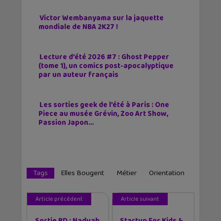
Victor Wembanyama sur la jaquette
mondiale de NBA 2K27 !
Lecture d’été 2026 #7 : Ghost Pepper
(tome 1), un comics post-apocalyptique
par un auteur français
Les sorties geek de l’été à Paris : One
Piece au musée Grévin, Zoo Art Show,
Passion Japon…
Tags
Elles Bougent
Métier
Orientation
Article précédent
Article suivant
Sortie BD : Naduah,
Startup For Kids &