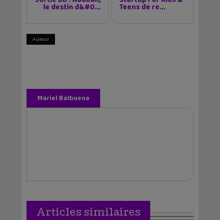
le destin d&#0...
Teens de re...
Auteur
Mariel Balbuena
Vallejos
Articles similaires