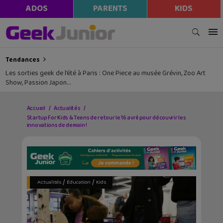
ADOS
PARENTS
KIDS
Tendances
Les sorties geek de l’été à Paris : One Piece au musée Grévin, Zoo Art
Show, Passion Japon…
Accueil
Actualités
Startup For Kids & Teens de retour le 16 avril pour découvrir les
innovations de demain !
/
/
Actualités
Éducation
Kids