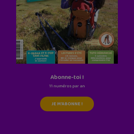
Abonne-toi !
11 numéros par an
JE M'ABONNE !