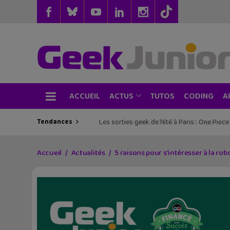
ACCUEIL
TUTOS
CODING
ACTUS
A
Tendances
Les sorties geek de l’été à Paris : One Pie
Accueil
Actualités
5 raisons pour s’intéresser à la rob