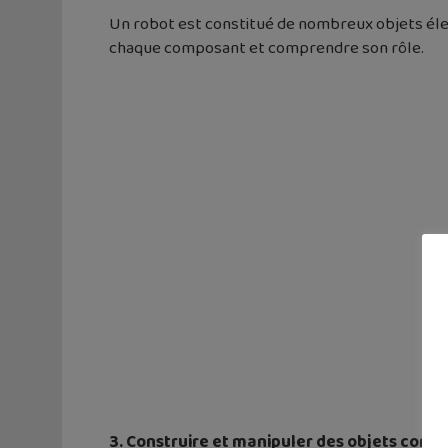
Un robot est constitué de nombreux objets élect
chaque composant et comprendre son rôle.
3. Construire et manipuler des objets comp