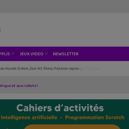
NEWSLETTER
PPLIS
JEUX VIDEO
ce au musée Grévin, Zoo Art Show, Passion Japon…
otique et aux robots !