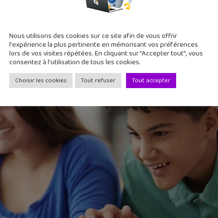
et un petit goût pour le bricolage. Il faut respecter un certai
LEGO. Certains robots sont aussi personnalisables et tu peux l
Nous utilisons des cookies sur ce site afin de vous offrir
l'expérience la plus pertinente en mémorisant vos préférences
lors de vos visites répétées. En cliquant sur "Accepter tout", vous
consentez à l'utilisation de tous les cookies.
e science-fiction comme
Isaac Asimov
! Mais, rassure-toi, ils so
er robot te donne une première explication sur leurs capacités
Choisir les cookies
Tout refuser
Tout accepter