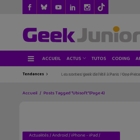
ACCUEIL
TUTOS
CODING
ACTUS
A
Tendances
Les sorties geek de l’été à Paris : One Pie
Accueil
Posts Tagged "Ubisoft"
(Page 4)
Actualités
/
Android
/
iPhone - iPad
/