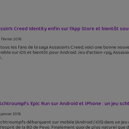
ssin’s Creed Identity enfin sur l’App Store et bientôt so
 février 2016
tous les fans de la saga Assassin's Creed, voici une bonne nouve
nible sur iOS et bientôt pour Android. Jeu d'action-rpg, Assass
y
Schtroumpfs Epic Run sur Android et iPhone : un jeu sch
 janvier 2016
chtroumpfs débarquent sur mobile (Android / iOS) dans un jeu
l'esprit de la BD de Peyo. Finalement quoi de plus naturel que d