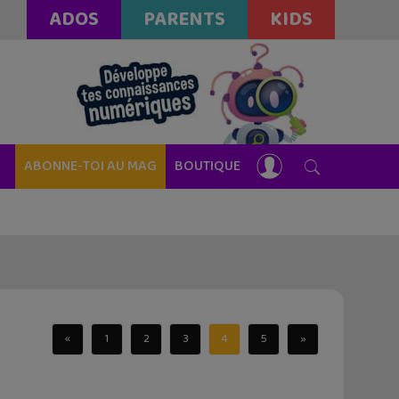
ADOS
PARENTS
KIDS
ABONNE-TOI AU MAG
BOUTIQUE
«
1
2
3
4
5
»