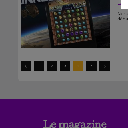
5 
Ne su
début
1
2
3
4
5
Le magazine