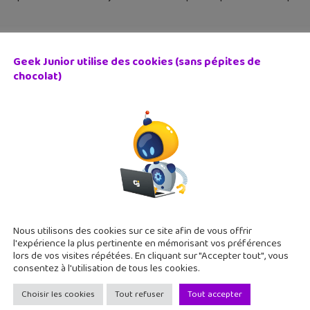
Geek Junior utilise des cookies (sans pépites de
chocolat)
an Adventures débarque sur iPhone, iPad et Android !
décembre 2015
n arrive sur l'App Store et Google Play avec Rayman Adventures
les. Et en plus, le jeu est gratuit ! Un jeu qui va vite devenir
Nous utilisons des cookies sur ce site afin de vous offrir
l'expérience la plus pertinente en mémorisant vos préférences
lors de vos visites répétées. En cliquant sur "Accepter tout", vous
consentez à l'utilisation de tous les cookies.
Choisir les cookies
Tout refuser
Tout accepter
 2205 : Asteroid Miner, jeu de puzzle galactique (Android