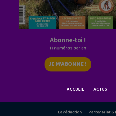
Abonne-toi !
11 numéros par an
JE M'ABONNE !
ACCUEIL
ACTUS
La rédaction
Partenariat & 