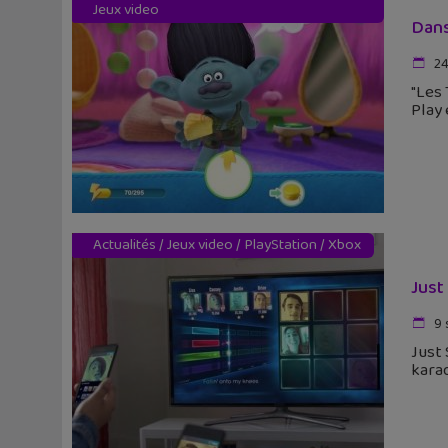
Jeux video
Dans
24
"Les 
Play 
Actualités
/
Jeux video
/
PlayStation
/
Xbox
Just
9 
Just 
karao