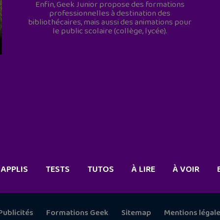
Enfin, Geek Junior propose des formations
professionnelles à destination des
bibliothécaires, mais aussi des animations pour
le public scolaire (collège, lycée).
APPLIS
TESTS
TUTOS
À LIRE
À VOIR
Publicités
Formations Geek
Sitemap
Mentions légal