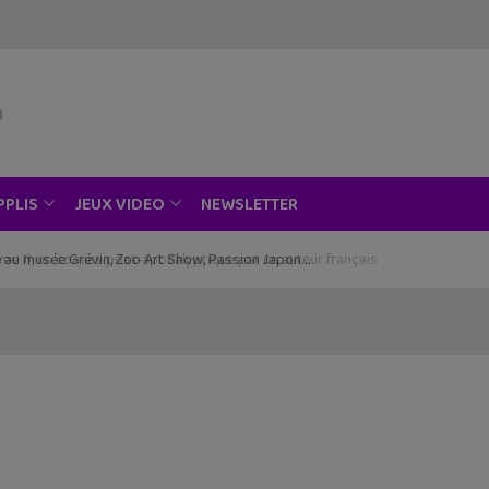
NEWSLETTER
PPLIS
JEUX VIDEO
ce au musée Grévin, Zoo Art Show, Passion Japon…