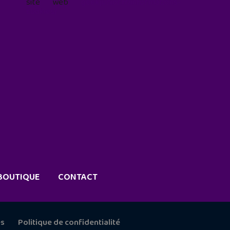
site web
geekjunior.fr/informations-
cookies/
BOUTIQUE
CONTACT
es
Politique de confidentialité