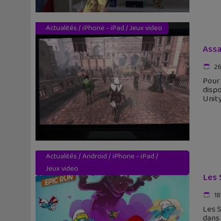
Actualités
/
iPhone - iPad
/
Jeux video
Assa
26
Pour 
dispo
Unit
Actualités
/
Android
/
iPhone - iPad
/
Jeux video
Les 
18
Les S
dans 