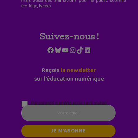
mais aussi des animations pour le public scolaire
(collège, lycée).
Suivez-nous !
Facebook
Bluesky
YouTube
Instagram
TikTok
LinkedIn
Reçois
la newsletter
sur l'éducation numérique
Parentalité numérique (le lundi matin)