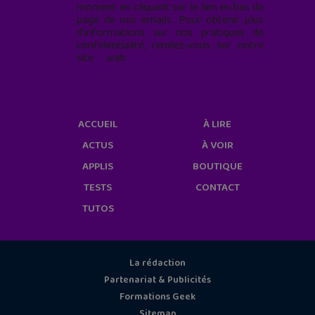
moment en cliquant sur le lien en bas de
page de nos emails. Pour obtenir plus
d'informations sur nos pratiques de
confidentialité, rendez-vous sur notre
site web
geekjunior.fr/informations-
cookies/
ACCUEIL
À LIRE
ACTUS
À VOIR
APPLIS
BOUTIQUE
TESTS
CONTACT
TUTOS
La rédaction
Partenariat & Publicités
Formations Geek
Sitemap