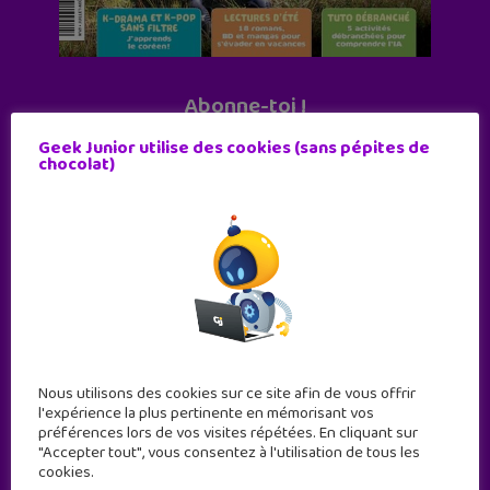
Abonne-toi !
11 numéros par an
Geek Junior utilise des cookies (sans pépites de
chocolat)
JE M'ABONNE !
Nous utilisons des cookies sur ce site afin de vous offrir
l'expérience la plus pertinente en mémorisant vos
préférences lors de vos visites répétées. En cliquant sur
"Accepter tout", vous consentez à l'utilisation de tous les
cookies.