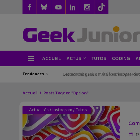
ACCUEIL
TUTOS
CODING
ACTUS
A
Tendances
Les sorties geek de l’été à Paris : One Pie
Accueil
Posts Tagged "Option"
Actualités
/
Instagram
/
Tutos
Comm
17