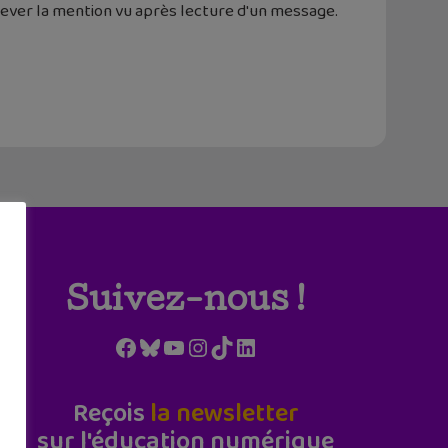
lever la mention vu après lecture d'un message.
Suivez-nous !
Facebook
Bluesky
YouTube
Instagram
TikTok
LinkedIn
Reçois
la newsletter
sur l'éducation numérique