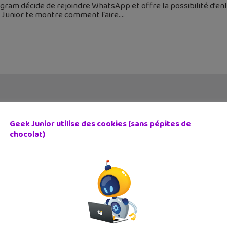
gram décide de rejoindre WhatsApp et offre la possibilité d’en
 Junior te montre comment faire.
Geek Junior utilise des cookies (sans pépites de
chocolat)