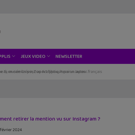
NEWSLETTER
PPLIS
JEUX VIDEO
ce au musée Grévin, Zoo Art Show, Passion Japon…
ent retirer la mention vu sur Instagram ?
 février 2024