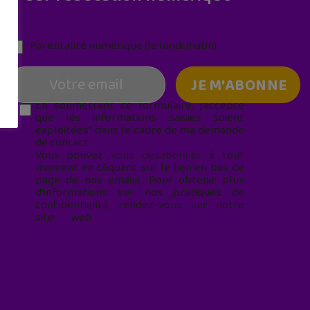
Parentalité numérique (le lundi matin)
En soumettant ce formulaire, j’accepte
que les informations saisies soient
exploitées* dans le cadre de ma demande
de contact.
Vous pouvez vous désabonner à tout
moment en cliquant sur le lien en bas de
page de nos emails. Pour obtenir plus
d'informations sur nos pratiques de
confidentialité, rendez-vous sur notre
site web
geekjunior.fr/informations-
cookies/