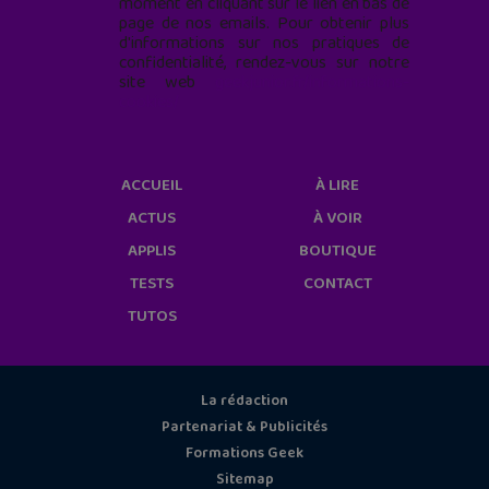
moment en cliquant sur le lien en bas de
page de nos emails. Pour obtenir plus
d'informations sur nos pratiques de
confidentialité, rendez-vous sur notre
site web
geekjunior.fr/informations-
cookies/
ACCUEIL
À LIRE
ACTUS
À VOIR
APPLIS
BOUTIQUE
TESTS
CONTACT
TUTOS
La rédaction
Partenariat & Publicités
Formations Geek
Sitemap