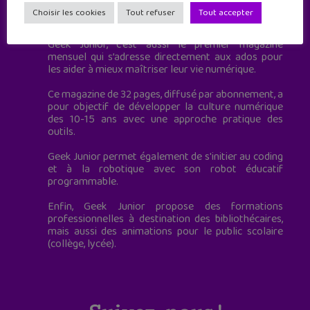
Geek Junior est le premier site de culture numérique
Choisir les cookies
Tout refuser
Tout accepter
à destination des adolescents.
Geek Junior, c’est aussi le premier magazine
mensuel qui s’adresse directement aux ados pour
les aider à mieux maîtriser leur vie numérique.
Ce magazine de 32 pages, diffusé par abonnement, a
pour objectif de développer la culture numérique
des 10-15 ans avec une approche pratique des
outils.
Geek Junior permet également de s'initier au coding
et à la robotique avec son robot éducatif
programmable.
Enfin, Geek Junior propose des formations
professionnelles à destination des bibliothécaires,
mais aussi des animations pour le public scolaire
(collège, lycée).