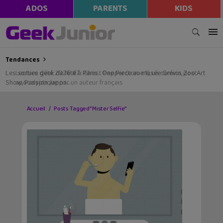
ADOS
PARENTS
KIDS
Tendances
Les sorties geek de l’été à Paris : One Piece au musée Grévin, Zoo Art
Show, Passion Japon…
Accueil
Posts Tagged "Mister Selfie"