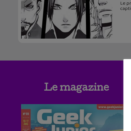
Le pr
capti
Le magazine