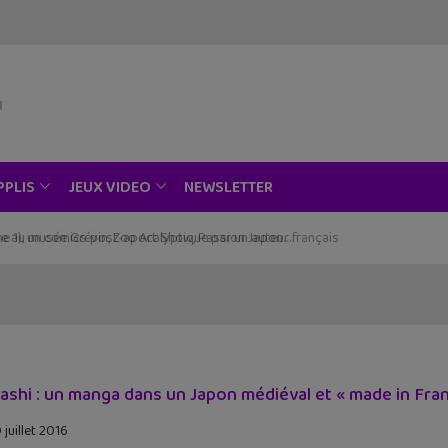
NEWSLETTER
PPLIS
JEUX VIDEO
ce au musée Grévin, Zoo Art Show, Passion Japon…
ashi : un manga dans un Japon médiéval et « made in Fra
juillet 2016