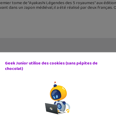
emier tome de "Ayakashi Légendes des 5 royaumes" aux édition
vant dans un Japon médiéval, il a été réalisé par deux français. Ou
Geek Junior utilise des cookies (sans pépites de
chocolat)