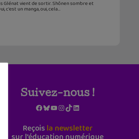
s Glénat vient de sortir. Shônen sombre et
i, c'est un manga, oui, cela
Suivez-nous !
Facebook
Bluesky
YouTube
Instagram
TikTok
LinkedIn
Reçois
la newsletter
sur l'éducation numérique