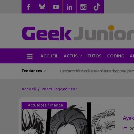
ACCUEIL
TUTOS
CODING
ACTUS
A
Tendances
Les sorties geek de l’été à Paris : One Pie
Accueil
Posts Tagged "Izu"
Actualités
/
Manga
Ayak
20 