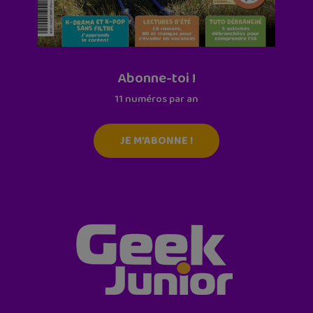
Abonne-toi !
11 numéros par an
JE M'ABONNE !