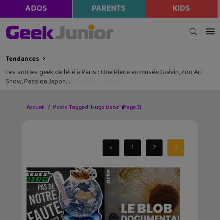
ADOS
PARENTS
KIDS
Tendances
Les sorties geek de l’été à Paris : One Piece au musée Grévin, Zoo Art
Show, Passion Japon…
Accueil
Posts Tagged "Hugo Lisoir"
(Page 3)
«
1
2
3