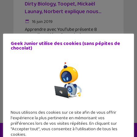
Dirty Biology, Toopet, Mickaël
Launay, Norbert explique nous...
16 juin 2019
Apprendre avec YouTube présente 8
nouvelles vidéos. On parle de
réchauffement climatique, de la Tour Eiffel,
Geek Junior utilise des cookies (sans pépites de
des ondes et des poux ! Bon visionnage.
chocolat)
Cette semaine, nous avons sélectionné
pour vous des vidéos des chaînes Dirty
1
2
3
Nous utilisons des cookies sur ce site afin de vous offrir
l'expérience la plus pertinente en mémorisant vos
préférences lors de vos visites répétées. En cliquant sur
"Accepter tout", vous consentez à l'utilisation de tous les
cookies.