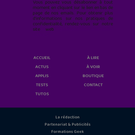
Vous pouvez vous désabonner à tout
moment en cliquant sur le lien en bas de
page de nos emails. Pour obtenir plus
d'informations sur nos pratiques de
confidentialité, rendez-vous sur notre
site web
geekjunior.fr/informations-
cookies/
ACCUEIL
À LIRE
ACTUS
À VOIR
APPLIS
BOUTIQUE
TESTS
CONTACT
TUTOS
La rédaction
Partenariat & Publicités
Formations Geek