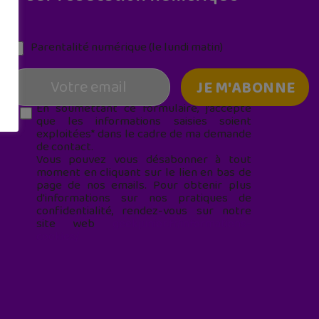
Parentalité numérique (le lundi matin)
En soumettant ce formulaire, j’accepte
que les informations saisies soient
exploitées* dans le cadre de ma demande
de contact.
Vous pouvez vous désabonner à tout
moment en cliquant sur le lien en bas de
page de nos emails. Pour obtenir plus
d'informations sur nos pratiques de
confidentialité, rendez-vous sur notre
site web
geekjunior.fr/informations-
cookies/