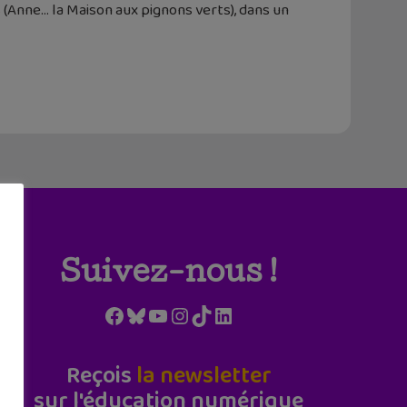
(Anne… la Maison aux pignons verts), dans un
Suivez-nous !
Facebook
Bluesky
YouTube
Instagram
TikTok
LinkedIn
Reçois
la newsletter
sur l'éducation numérique