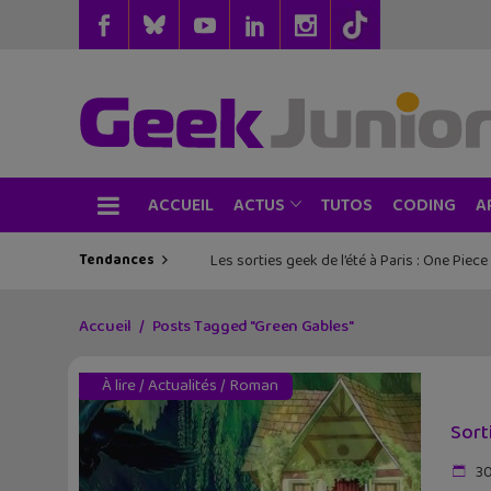
ACCUEIL
TUTOS
CODING
ACTUS
A
Tendances
Les sorties geek de l’été à Paris : One Pie
Accueil
Posts Tagged "Green Gables"
À lire
/
Actualités
/
Roman
Sort
30