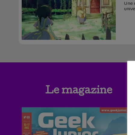
Une r
unive
Le magazine