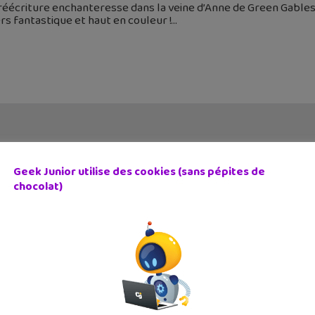
éécriture enchanteresse dans la veine d’Anne de Green Gables 
rs fantastique et haut en couleur !
Geek Junior utilise des cookies (sans pépites de
chocolat)