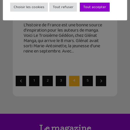
Manga : Le Troisième Gédéon sur le
Choisir les cookies
Tout refuser
Tout accepter
chemin de la Révolution
6 mars 2017
L'histoire de France est une bonne source
d'inspiration pour les auteurs de manga.
Voici Le Troisième Gédéon, chez Glénat
Manga, qui arrive le 8 mars. Glénat avait
sorti Marie-Antoinette, la jeunesse d’une
reine en septembre. Avec
1
2
3
4
5
Le magazine