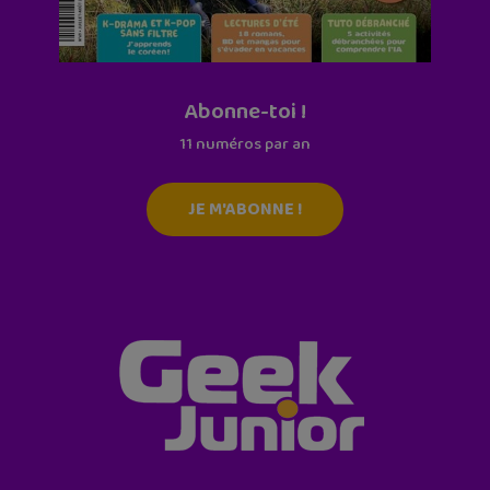
Abonne-toi !
11 numéros par an
JE M'ABONNE !