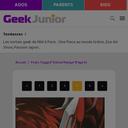
ADOS
PARENTS
KIDS
Tendances
Les sorties geek de l’été à Paris : One Piece au musée Grévin, Zoo Art
Show, Passion Japon…
Accueil
Posts Tagged "Glénat Manga"
(Page 4)
«
1
2
3
4
5
»