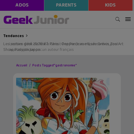
ADOS
PARENTS
KIDS
Tendances
Les sorties geek de l’été à Paris : One Piece au musée Grévin, Zoo Art
Show, Passion Japon…
Accueil
Posts Tagged "gastronomie"